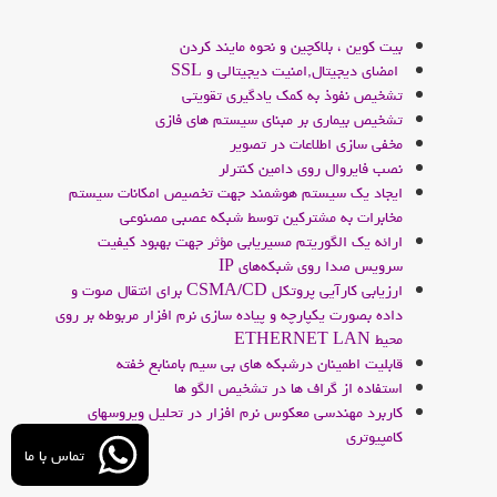
آموزش برنامه نویسی با فلاتر
بیت کوین ، بلاکچین و نحوه مایند کردن
امضای دیجیتال,امنیت دیجیتالی و SSL
نرم افزارهای توسعه موبایل
تشخیص نفوذ به ‌کمک یادگیری تقویتی
تشخیص بیماری بر مبنای سیستم های فازی
مخفي سازي اطلاعات در تصوير
درس برنامه سازی پیشرفته
نصب فایروال روی دامین کنترلر
ایجاد یک سیستم هوشمند جهت تخصیص امکانات سیستم
تجزیه و تحلیل سیستم ها
مخابرات به مشترکین توسط شبکه عصبی مصنوعی
ارائه یک الگوریتم مسیریابی مؤثر جهت بهبود کیفیت
شبیه سازی کامپیوتری
سرویس صدا روی شبکه‌های IP
ارزیابی کارآیی پروتکل CSMA/CD برای انتقال صوت و
کار راه شغلی
داده بصورت یکپارچه و پیاده سازی نرم افزار مربوطه بر روی
محیط ETHERNET LAN
بانک های اطلاعاتی
قابلیت اطمینان درشبکه های بی سیم بامنابع خفته
استفاده از گراف ها در تشخیص الگو ها
آزمایشگاه سیستم عامل
کاربرد مهندسی معکوس نرم افزار در تحلیل ویروسهای
کامپیوتری
تماس با ما
مباحث ویژه