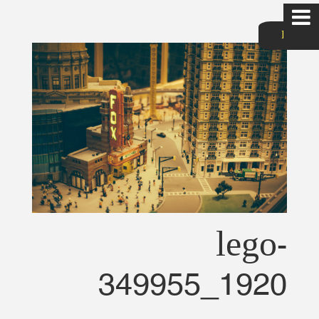
List
سایت شخصی
حمیدرضا رضاپور
خانه
lego-
درس امنیت شبکه
349955_1920
برنامه نویسی موبایل
برنامه نویسی موبایل2